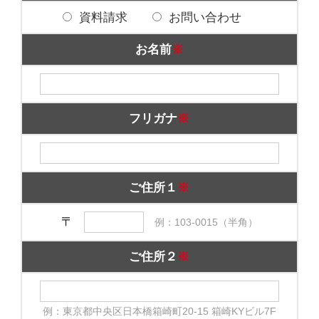
資料請求
お問い合わせ
お名前
※
フリガナ
※
ご住所１
※
〒
例：103-0015（半角）
ご住所２
※
例：東京都中央区日本橋箱崎町20-15 箱崎KYビル7F