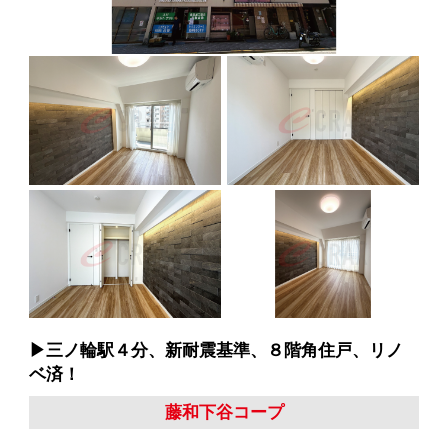
▶︎三ノ輪駅４分、新耐震基準、８階角住戸、リノ
ベ済！
藤和下谷コープ