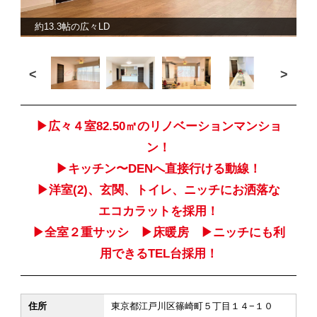
約13.3帖の広々LD
<
>
▶︎広々４室82.50㎡のリノベーションマンショ
ン！
▶︎キッチン〜DENへ直接行ける動線！
▶︎洋室(2)、玄関、トイレ、ニッチにお洒落な
エコカラットを採用！
▶︎全室２重サッシ ▶︎床暖房 ▶︎ニッチにも利
用できるTEL台採用！
住所
東京都江戸川区篠崎町５丁目１４−１０