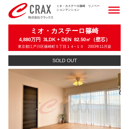
ミオ・カステーロ篠崎 リノベー
ションマンション
ミオ・カステーロ篠崎
4,880万円
3LDK + DEN
82.50㎡（壁芯）
東京都江戸川区篠崎町５丁目１４−１０
2003年11月築
SOLD OUT