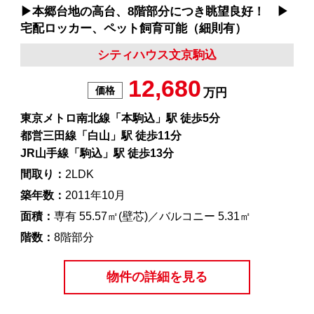
▶︎本郷台地の高台、8階部分につき眺望良好！ ▶︎
宅配ロッカー、ペット飼育可能（細則有）
シティハウス文京駒込
12,680
価格
万円
東京メトロ南北線「本駒込」駅 徒歩5分
都営三田線「白山」駅 徒歩11分
JR山手線「駒込」駅 徒歩13分
間取り：
2LDK
築年数：
2011年10月
面積：
専有 55.57㎡(壁芯)／バルコニー 5.31㎡
階数：
8階部分
物件の詳細を見る