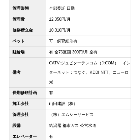
管理形態
全部委託 日勤
管理費
12,050円/月
修繕積立金
10,310円/月
ペット
可 飼育細則有
駐輪場
有 全76区画 300円/月 空有
CATV:ジュピターテレコム（J:COM） イン
備考
ターネット：つなぐ、KDDI,NTT、ニューロ
光
長期修繕計画
有
施工会社
山田建設（株）
管理会社
（株）エムシーサービス
設備
給湯器 都市ガス 公営水道
エレベーター
有