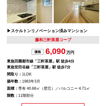
▶︎スケルトンリノベーション済みマンション
藤和三軒茶屋コープ
6,090
価格
万円
東急田園都市線「三軒茶屋」駅 徒歩4分
東急世田谷線「三軒茶屋」駅 徒歩7分
間取り：
1LDK
築年数：
1983年3月
面積：
専有 40.68㎡（壁芯）／バルコニー 4.71㎡
階数：
11階部分