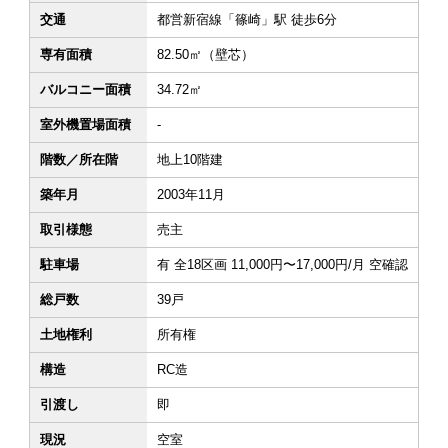
交通
都営新宿線「篠崎」駅 徒歩6分
専有面積
82.50㎡（壁芯）
バルコニー面積
34.72㎡
室外機置場面積
-
階数／所在階
地上10階建
築年月
2003年11月
取引様態
売主
駐車場
有 全18区画 11,000円〜17,000円/月 空確認
総戸数
39戸
土地権利
所有権
構造
RC造
引渡し
即
現況
空室