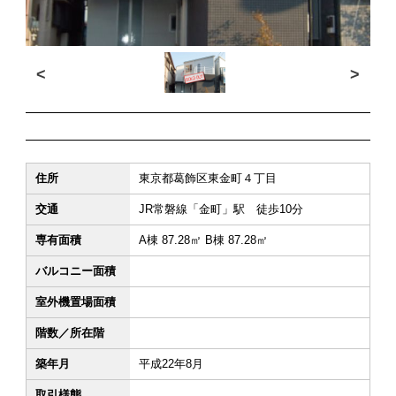
<
>
住所
東京都葛飾区東金町４丁目
交通
JR常磐線「金町」駅 徒歩10分
専有面積
A棟 87.28㎡ B棟 87.28㎡
バルコニー面積
室外機置場面積
階数／所在階
築年月
平成22年8月
取引様態