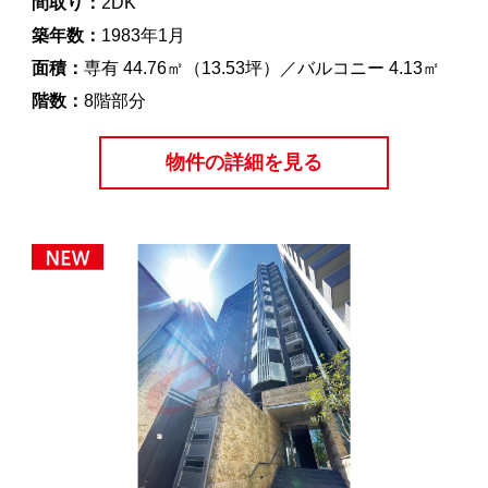
間取り：
2DK
築年数：
1983年1月
面積：
専有 44.76㎡（13.53坪）／バルコニー 4.13㎡
階数：
8階部分
物件の詳細を見る