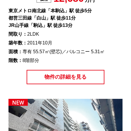
万円
東京メトロ南北線「本駒込」駅 徒歩5分
都営三田線「白山」駅 徒歩11分
JR山手線「駒込」駅 徒歩13分
間取り：
2LDK
築年数：
2011年10月
面積：
専有 55.57㎡(壁芯)／バルコニー 5.31㎡
階数：
8階部分
物件の詳細を見る