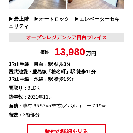
▶︎最上階 ▶︎オートロック ▶︎エレベーターセキ
ュリティ
オープンレジデンシア目白プレイス
13,980
価格
万円
JR山手線「目白」駅 徒歩8分
西武池袋・豊島線「椎名町」駅 徒歩11分
JR山手線「池袋」駅 徒歩15分
間取り：
3LDK
築年数：
2021年11月
面積：
専有 65.57㎡(壁芯)／バルコニー 7.19㎡
階数：
3階部分
物件の詳細を見る