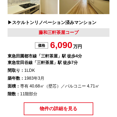
▶︎スケルトンリノベーション済みマンション
藤和三軒茶屋コープ
6,090
価格
万円
東急田園都市線「三軒茶屋」駅 徒歩4分
東急世田谷線「三軒茶屋」駅 徒歩7分
間取り：
1LDK
築年数：
1983年3月
面積：
専有 40.68㎡（壁芯）／バルコニー 4.71㎡
階数：
11階部分
物件の詳細を見る