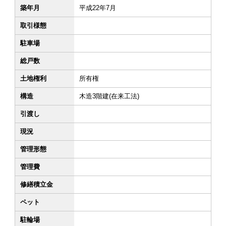
築年月
平成22年7月
取引様態
駐車場
総戸数
土地権利
所有権
構造
木造3階建(在来工法)
引渡し
現況
管理形態
管理費
修繕積立金
ペット
駐輪場