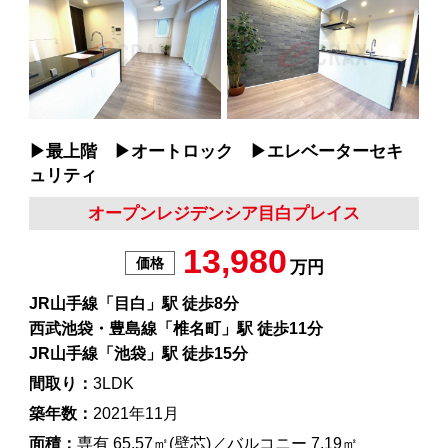
▶︎最上階 ▶︎オートロック ▶︎エレベーターセキ
ュリティ
オープンレジデンシア目白プレイス
13,980
価格
万円
JR山手線「目白」駅 徒歩8分
西武池袋・豊島線「椎名町」駅 徒歩11分
JR山手線「池袋」駅 徒歩15分
間取り：
3LDK
築年数：
2021年11月
面積：
専有 65.57㎡(壁芯)／バルコニー 7.19㎡