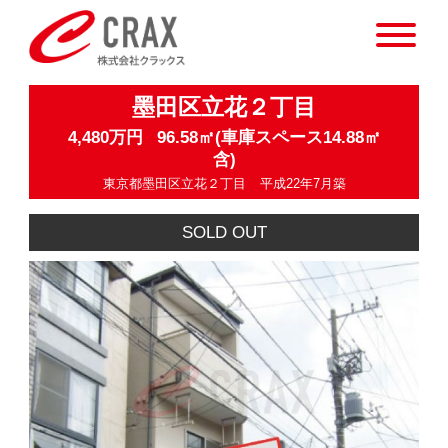
墨田区立花２丁目
4,480万円
96.58㎡(車庫スペース14.88㎡
含)
東京都墨田区立花２丁目
平成22年7月築
SOLD OUT