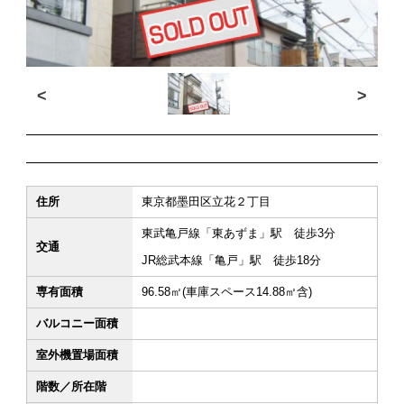
<
>
住所
東京都墨田区立花２丁目
東武亀戸線「東あずま」駅 徒歩3分
交通
JR総武本線「亀戸」駅 徒歩18分
専有面積
96.58㎡(車庫スペース14.88㎡含)
バルコニー面積
室外機置場面積
階数／所在階