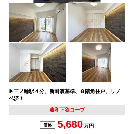
▶︎三ノ輪駅４分、新耐震基準、８階角住戸、リノ
ベ済！
藤和下谷コープ
5,680
価格
万円