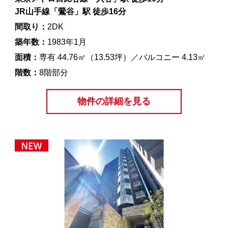
JR山手線「鶯谷」駅 徒歩16分
間取り：
2DK
築年数：
1983年1月
面積：
専有 44.76㎡（13.53坪）／バルコニー 4.13㎡
階数：
8階部分
物件の詳細を見る