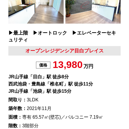
▶︎最上階 ▶︎オートロック ▶︎エレベーターセキ
ュリティ
オープンレジデンシア目白プレイス
13,980
価格
万円
JR山手線「目白」駅 徒歩8分
西武池袋・豊島線「椎名町」駅 徒歩11分
JR山手線「池袋」駅 徒歩15分
間取り：
3LDK
築年数：
2021年11月
面積：
専有 65.57㎡(壁芯)／バルコニー 7.19㎡
階数：
3階部分