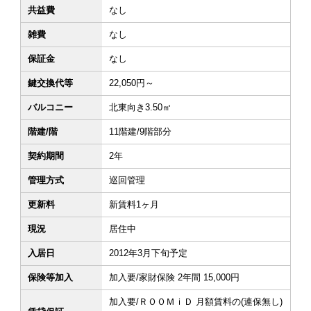
共益費
なし
雑費
なし
保証金
なし
鍵交換代等
22,050円～
バルコニー
北東向き3.50㎡
階建/階
11階建/9階部分
契約期間
2年
管理方式
巡回管理
更新料
新賃料1ヶ月
現況
居住中
入居日
2012年3月下旬予定
保険等加入
加入要/家財保険 2年間 15,000円
加入要/ＲＯＯＭｉＤ 月額賃料の(連保無し)