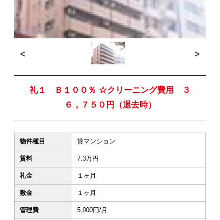
<
>
礼１ Ｂ１００％ ☆クリーニング費用 ３
６，７５０円（退去時）
物件種目
貸マンション
賃料
7.3万円
礼金
１ヶ月
敷金
１ヶ月
管理費
5,000円/月