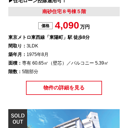
▶︎住宅ローン控除適用可！
南砂住宅８号棟５階
4,090
価格
万円
東京メトロ東西線「東陽町」駅 徒歩8分
間取り：
3LDK
築年月：
1975年8月
面積：
専有 60.65㎡（壁芯）／バルコニー 5.39㎡
階数：
5階部分
物件の詳細を見る