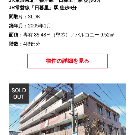
JR京浜東北・根岸線「日暮里」駅 徒歩6分
JR常磐線「日暮里」駅 徒歩6分
間取り：
3LDK
築年月：
2005年1月
面積：
専有 85.48㎡（壁芯）／バルコニー 9.52㎡
階数：
4階部分
物件の詳細を見る