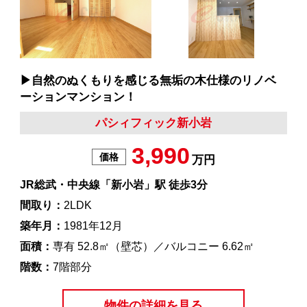
▶︎自然のぬくもりを感じる無垢の木仕様のリノベ
ーションマンション！
パシィフィック新小岩
3,990
価格
万円
JR総武・中央線「新小岩」駅 徒歩3分
間取り：
2LDK
築年月：
1981年12月
面積：
専有 52.8㎡（壁芯）／バルコニー 6.62㎡
階数：
7階部分
物件の詳細を見る