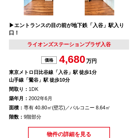
▶︎エントランスの目の前が地下鉄「入谷」駅入り
口！
ライオンズステーションプラザ入谷
4,680
価格
万円
東京メトロ日比谷線「入谷」駅 徒歩1分
山手線「鶯谷」駅 徒歩10分
間取り：
1DK
築年月：
2002年6月
面積：
専有 40.80㎡(壁芯)／バルコニー 8.64㎡
階数：
9階部分
物件の詳細を見る